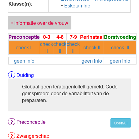
Klasse(n)
:
ALEMTUZUMAB
•
Esketamine
ALENDRONAAT
ALENDRONAAT/VIT D3
• Informatie over de vrouw
ALENDRONAAT / VITAMINE D3 / CACO3
ALFA-1-PROTEINASEREMMER humaan
Preconceptie
0-3
4-6
7-9
Perinataal
Borstvoeding
ALFENTANYL HCl
check
check
check
ALFUZOSINE
check II
check II
check III
II
II
II
ALGELDRAAT
ALGELDRAAT / MAGNESIUM HYDROXYDE
geen info
geen info
geen info
ALGINAAT Na / BICARBONAAT Na
ALGINAAT Na / Na BICARBONAAT / CALCIUM
Duiding
CARBONAAT
ALGINEZUUR
Globaal geen teratogeniciteit gemeld. Code
ALGLUCOSIDASE alfa
geïnspireerd door de variabiliteit van de
ALIROCUMAB
preparaten.
ALITRETINOINE
ALIZAPRIDE
ALLOPURINOL
Preconceptie
OpenAll
ALMOTRIPTAN
ALOGLIPTINE benzoaat
Zwangerschap