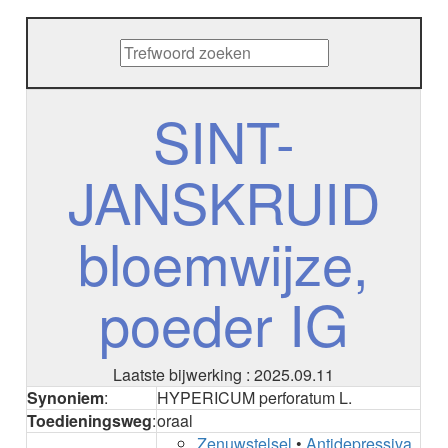
METHENAMINE
ADALIMUMAB
ADAPALEEN
ADAPALEEN / BENZOYLPEROXIDE
ADEFOVIR
SINT-
ADENOSINE
AESCINE
JANSKRUID
AESCINE+DIETHYLAMINE salicylaat
AFATINIB
AFLIBERCEPT parenteraal
bloemwijze,
AFLIBERCEPT intravitreaal
AGALSIDASE alfa
AGALSIDASE bèta
poeder IG
AGOMELATINE
ALBIGLUTIDE
ALBUTREPENONACOG ALFA
Stollingsfactor IX; Factor IX
Laatste bijwerking : 2025.09.11
ALCOHOL
Synoniem
:
HYPERICUM perforatum L.
ETHANOL
Toedieningsweg
:
oraal
ALECTINIB
Zenuwstelsel
•
Antidepressiva